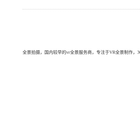
全景拍摄，国内较早的vr全景服务商，专注于VR全景制作，360度