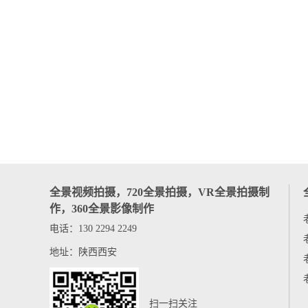
全景视频拍摄，720全景拍摄，VR全景拍摄制
作，360全景影像制作
电话：130 2294 2249
地址：陕西西安
扫一扫关注