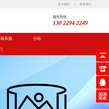
关于我们
联系我们
服务热线：
130 2294 2249
口联系我
分站
们