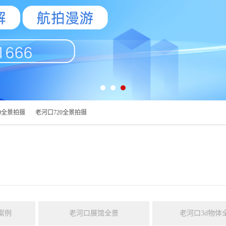
0全景拍摄
老河口720全景拍摄
案例
老河口展馆全景
老河口3d物体