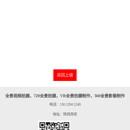
返回上级
全景视频拍摄，720全景拍摄，VR全景拍摄制作，360全景影像制作
电话：130 2294 2249
地址：陕西西安