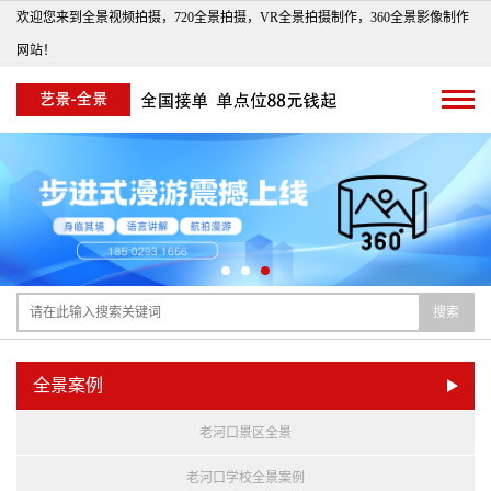
欢迎您来到全景视频拍摄，720全景拍摄，VR全景拍摄制作，360全景影像制作
网站！
搜索
全景案例
老河口景区全景
老河口学校全景案例