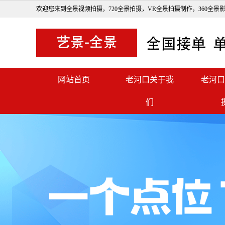
欢迎您来到全景视频拍摄，720全景拍摄，VR全景拍摄制作，360全景
网站首页
老河口关于我
老河口
们