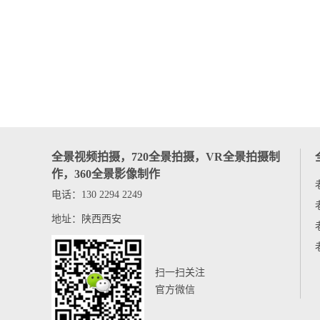
全景视频拍摄，720全景拍摄，VR全景拍摄制
作，360全景影像制作
电话：130 2294 2249
地址：陕西西安
扫一扫关注
官方微信