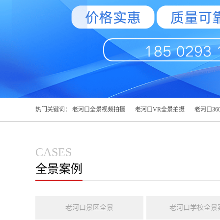
热门关键词：
老河口全景视频拍摄
老河口VR全景拍摄
老河口36
CASES
全景案例
老河口景区全景
老河口学校全景