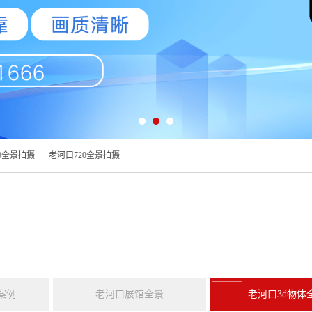
0全景拍摄
老河口720全景拍摄
案例
老河口展馆全景
老河口3d物体