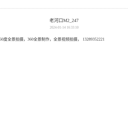
老河口M2_247
2024-01-14 16:33:10
全景拍摄，360全景制作，全景视频拍摄， 13289352221