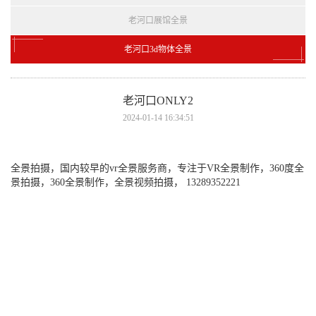
老河口展馆全景
老河口3d物体全景
老河口ONLY2
2024-01-14 16:34:51
全景拍摄，国内较早的vr全景服务商，专注于VR全景制作，360度全
景拍摄，360全景制作，全景视频拍摄， 13289352221